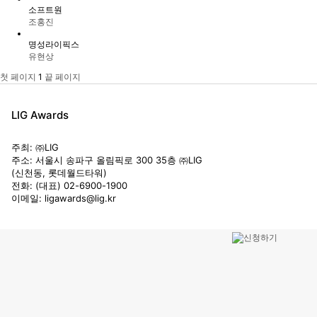
소프트원
공지사항
조홍진
명성라이픽스
유현상
명예의 전당
첫 페이지
1
끝 페이지
1:1 문의하기
LIG Awards
주최: ㈜LIG
주소: 서울시 송파구 올림픽로 300 35층 ㈜LIG
(신천동, 롯데월드타워)
전화: (대표) 02-6900-1900
이메일: ligawards@lig.kr