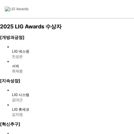
2025 LIG Awards 수상자
LIG Awards 소개
[개방과긍정]
2025 LIG Awards
LIG 넥스원
진성은
LIG 가치체계
서빅
최재웅
[지속성장]
신청방법
LIG 시스템
김대근
신청하기
LIG 휴세코
김지영
수상후보
[혁신추구]