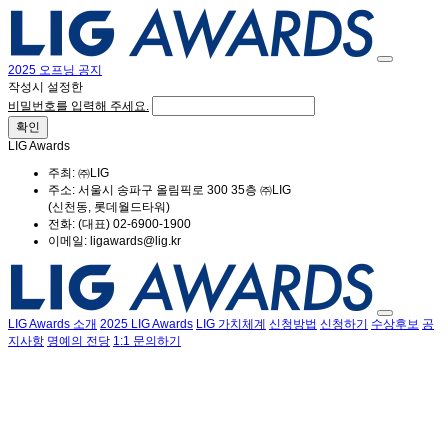
2025 오프닝 공지
작성시 설정한
비밀번호를 입력해 주세요.
확인
LIG Awards
주최: ㈜LIG
주소: 서울시 송파구 올림픽로 300 35층 ㈜LIG
(신천동, 롯데월드타워)
전화: (대표) 02-6900-1900
이메일: ligawards@lig.kr
LIG Awards 소개
2025 LIG Awards
LIG 가치체계
신청방법
신청하기
수상후보
공
지사항
명예의 전당
1:1 문의하기