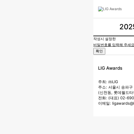
20
LIG Awards
작성시 설정한
비밀번호를 입력해 주세요
2025 LIG A
확인
LIG 가치체계
LIG Awards
주최: ㈜LIG
신청방법
주소: 서울시 송파구 
(신천동, 롯데월드타
전화: (대표) 02-690
이메일: ligawards@li
신청하기
수상후보