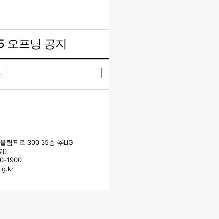
25 오프닝 공지
 소개
.
wards
올림픽로 300 35층 ㈜LIG
워)
0-1900
g.kr